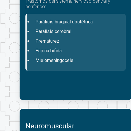
Trastornos del sistema nervioso central y
periférico:
Parálisis braquial obstétrica
Parálisis cerebral
Prematurez
Espina bífida
Mielomeningocele
Neuromuscular