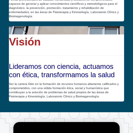
capaces de generar y aplicar conocimientos científicos y metodológicos para el
diagnóstico, la prevención, promoción, tratamiento y rehabilitación de
enfermedades; en las áreas de Fisioterapia y Kinesiología, Laboratorio Clínico y
Bioimagenología.
Visión
Lideramos con ciencia, actuamos
con ética, transformamos la salud
Ser la carrera líder en la formación de recursos humanos altamente calificados y
comprometidos, con una sólida formación ética, social y humanística que
contribuyan a la solución de problemas de salud propios de las áreas de
Fisioterapia y Kinesiología, Laboratorio Clínico y Bioimagenología.