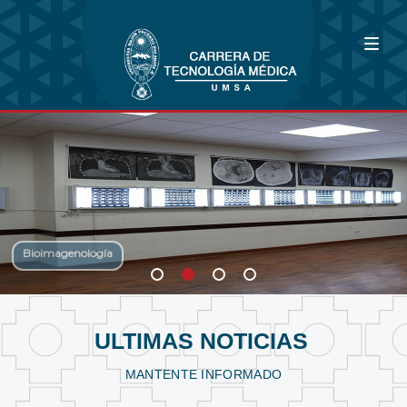
Bioimagenología
Fisioterapia y Kinesiología
Laboratorio Clínico
ULTIMAS NOTICIAS
MANTENTE INFORMADO