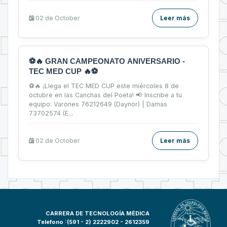
02 de
October
Leer más
⚽🔥 GRAN CAMPEONATO ANIVERSARIO -
TEC MED CUP 🔥⚽
⚽🔥 ¡Llega el TEC MED CUP este miércoles 8 de
octubre en las Canchas del Poeta! 📢 Inscribe a tu
equipo: Varones 76212649 (Daynor) | Damas
73702574 (E...
02 de
October
Leer más
CARRERA DE TECNOLOGÍA MÉDICA
Telefono :(591 - 2)
2222902 - 2612359