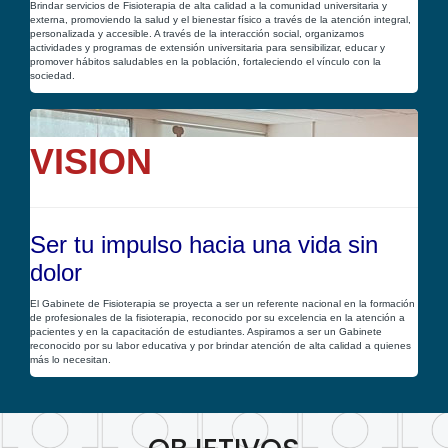
Brindar servicios de Fisioterapia de alta calidad a la comunidad universitaria y
externa, promoviendo la salud y el bienestar físico a través de la atención integral,
personalizada y accesible. A través de la interacción social, organizamos
actividades y programas de extensión universitaria para sensibilizar, educar y
promover hábitos saludables en la población, fortaleciendo el vínculo con la
sociedad.
VISION
Ser tu impulso hacia una vida sin
dolor
El Gabinete de Fisioterapia se proyecta a ser un referente nacional en la formación
de profesionales de la fisioterapia, reconocido por su excelencia en la atención a
pacientes y en la capacitación de estudiantes. Aspiramos a ser un Gabinete
reconocido por su labor educativa y por brindar atención de alta calidad a quienes
más lo necesitan.