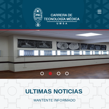
Bioimagenología
Fisioterapia y Kinesiología
Laboratorio Clínico
ULTIMAS NOTICIAS
MANTENTE INFORMADO