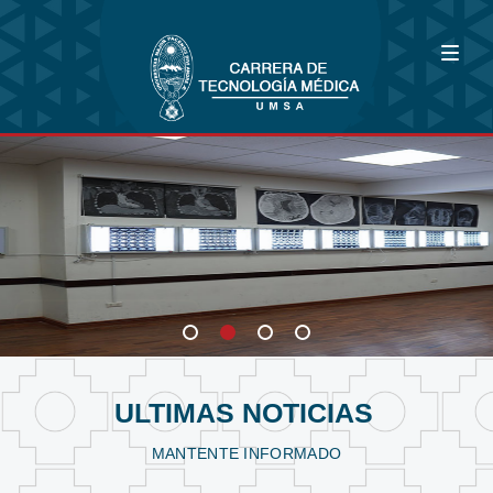
Bioimagenología
Fisioterapia y Kinesiología
Laboratorio Clínico
ULTIMAS NOTICIAS
MANTENTE INFORMADO