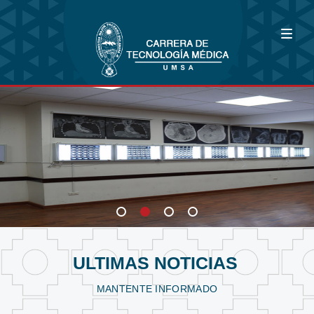
Bioimagenología
Fisioterapia y Kinesiología
Laboratorio Clínico
ULTIMAS NOTICIAS
MANTENTE INFORMADO