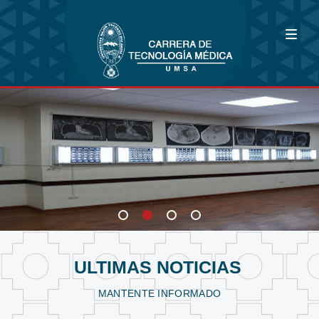
Bioimagenología
Fisioterapia y Kinesiología
Laboratorio Clínico
ULTIMAS NOTICIAS
MANTENTE INFORMADO