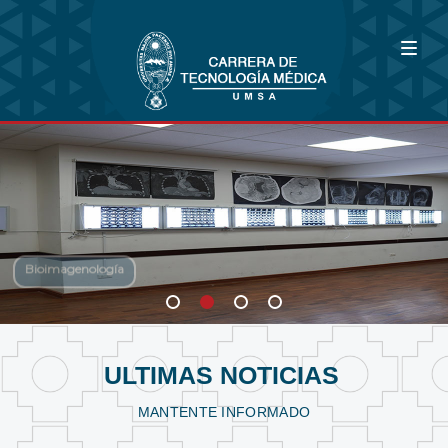
Bioimagenología
Fisioterapia y Kinesiología
Laboratorio Clínico
ULTIMAS NOTICIAS
MANTENTE INFORMADO