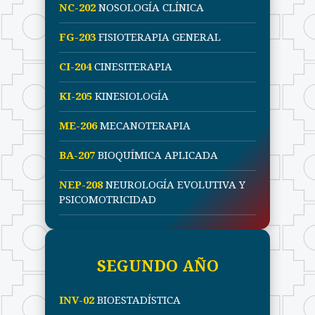
NC-202
NOSOLOGÍA CLÍNICA
FG-203
FISIOTERAPIA GENERAL
CI-204
CINESITERAPIA
KI-205
KINESIOLOGÍA
ME-206
MECANOTERAPIA
BA-207
BIOQUÍMICA APLICADA
NEP-208
NEUROLOGÍA EVOLUTIVA Y
PSICOMOTRICIDAD
SEGUNDO AÑO
INV-02
BIOESTADÍSTICA