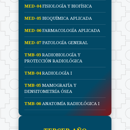
MED-04
FISIOLOGÍA Y BIOFÍSICA
MED-05
BIOQUÍMICA APLICADA
MED-06
FARMACOLOGÍA APLICADA
MED-07
PATOLOGÍA GENERAL
TMB-03
RADIOBIOLOGÍA Y
PROTECCIÓN RADIOLÓGICA
TMB-04
RADIOLOGÍA I
TMB-05
MAMOGRAFÍA Y
DENSITOMETRÍA ÓSEA
TMB-06
ANATOMÍA RADIOLÓGICA I