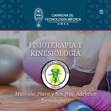
FISIOTERAPIA Y
KINESIOLOGÍA
Múscula, Placa y Sangría, Adelante
Tecnología!!!