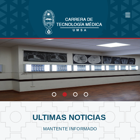
Bioimagenología
Fisioterapia y Kinesiología
Laboratorio Clínico
ULTIMAS NOTICIAS
MANTENTE INFORMADO