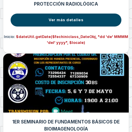
PROTECCIÓN RADIOLÓGICA
Ver más detalles
Inicio:
$dateUtil.getDate($fechiniclass_DateObj, "dd 'de' MMMM
'del' yyyy", $locale)
1ER SEMINARIO DE FUNDAMENTOS BÁSICOS DE
BIOIMAGENOLOGÍA