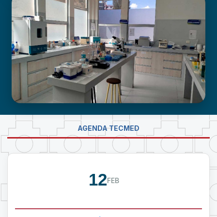
CENTRO DE ATENCIÓN EN
NEURODESARROLLO INFANTIL
LABORATORIO DE INVESTIGACIÓN -
AGENDA TECMED
PROUMSA
12
FEB