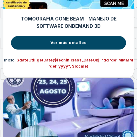
TOMOGRAFIA CONE BEAM - MANEJO DE
SOFTWARE ONDEMAND 3D
Ver más detalles
Inicio:
$dateUtil.getDate($fechiniclass_DateObj, "dd 'de' MMMM
'del' yyyy", $locale)