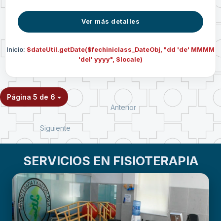
Ver más detalles
Inicio:
$dateUtil.getDate($fechiniclass_DateObj, "dd 'de' MMMM
'del' yyyy", $locale)
Página 5 de 6
Anterior
Siguiente
SERVICIOS EN FISIOTERAPIA