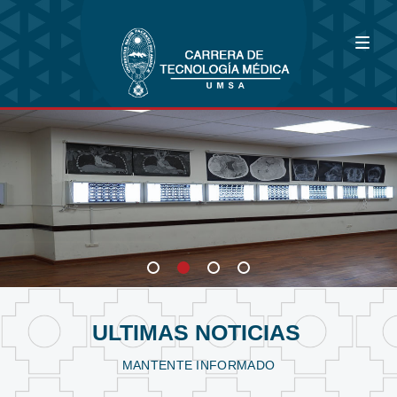
Bioimagenología
Fisioterapia y Kinesiología
Laboratorio Clínico
ULTIMAS NOTICIAS
MANTENTE INFORMADO