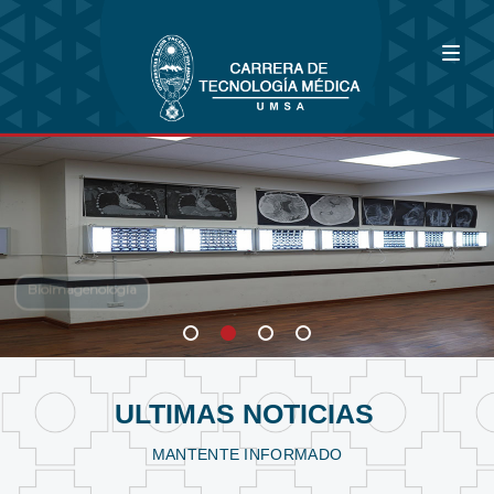
Bioimagenología
Fisioterapia y Kinesiología
Laboratorio Clínico
ULTIMAS NOTICIAS
MANTENTE INFORMADO