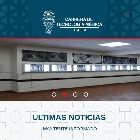
Bioimagenología
Fisioterapia y Kinesiología
Laboratorio Clínico
ULTIMAS NOTICIAS
MANTENTE INFORMADO