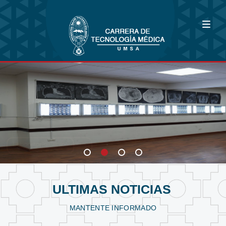
Bioimagenología
Fisioterapia y Kinesiología
Laboratorio Clínico
ULTIMAS NOTICIAS
MANTENTE INFORMADO