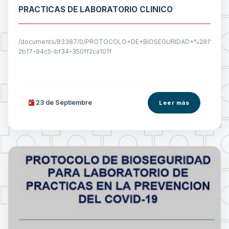
PRACTICAS DE LABORATORIO CLINICO
/documents/83387/0/PROTOCOLO+DE+BIOSEGURIDAD+%281%29.d
2b17-94c5-bf34-350ff2ca101f
23 de
Septiembre
Leer más