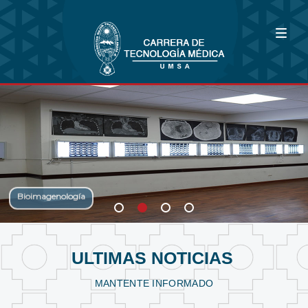
Bioimagenología
Fisioterapia y Kinesiología
Laboratorio Clínico
ULTIMAS NOTICIAS
MANTENTE INFORMADO