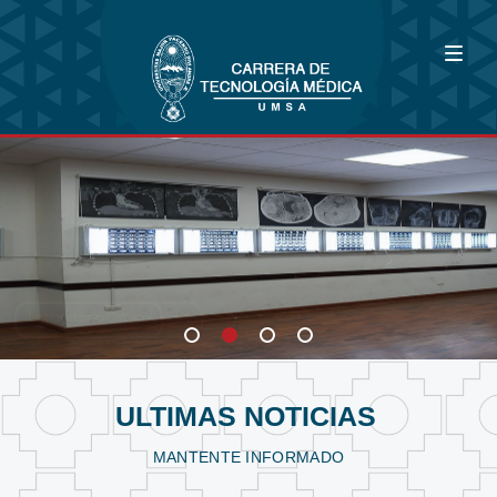
Bioimagenología
Fisioterapia y Kinesiología
Laboratorio Clínico
ULTIMAS NOTICIAS
MANTENTE INFORMADO