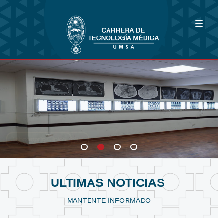
Bioimagenología
Fisioterapia y Kinesiología
Laboratorio Clínico
ULTIMAS NOTICIAS
MANTENTE INFORMADO