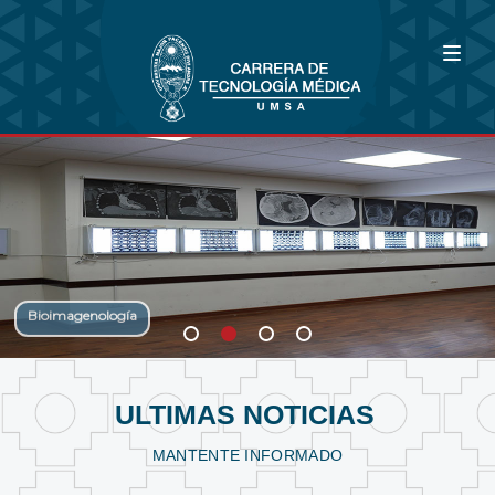
Bioimagenología
Fisioterapia y Kinesiología
Laboratorio Clínico
ULTIMAS NOTICIAS
MANTENTE INFORMADO