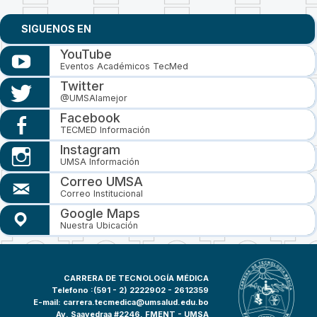
SIGUENOS EN
YouTube
Eventos Académicos TecMed
Twitter
@UMSAlamejor
Facebook
TECMED Información
Instagram
UMSA Información
Correo UMSA
Correo Institucional
Google Maps
Nuestra Ubicación
CARRERA DE TECNOLOGÍA MÉDICA
Telefono :(591 - 2)
2222902 - 2612359
E-mail:
carrera.tecmedica@umsalud.edu.bo
Av. Saavedraa #2246, FMENT - UMSA