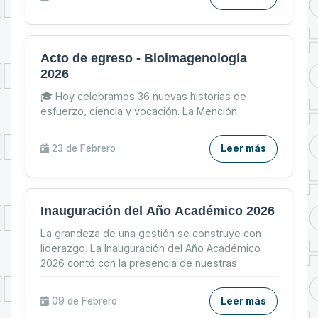
Acto de egreso - Bioimagenología
2026
🎓 Hoy celebramos 36 nuevas historias de
esfuerzo, ciencia y vocación. La Mención
Bioimagenología de la Carrera de Tecnología
Médica – UMSA despide a ...
23 de
Febrero
Leer más
Inauguración del Año Académico 2026
La grandeza de una gestión se construye con
liderazgo. La Inauguración del Año Académico
2026 contó con la presencia de nuestras
máximas autoridades u...
09 de
Febrero
Leer más