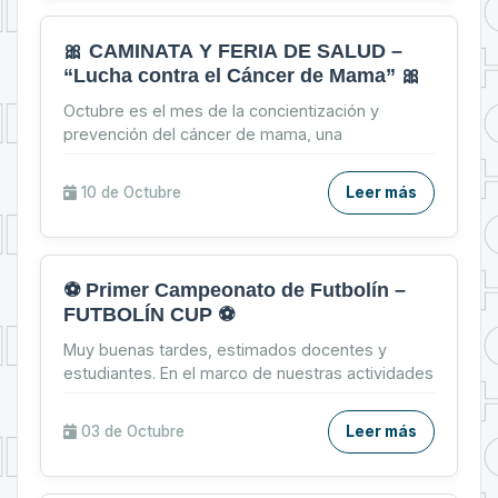
🎀 CAMINATA Y FERIA DE SALUD –
“Lucha contra el Cáncer de Mama” 🎀
Octubre es el mes de la concientización y
prevención del cáncer de mama, una
oportunidad para recordar que una mamografía a
tiempo puede salvar vidas....
10 de
Octubre
Leer más
⚽ Primer Campeonato de Futbolín –
FUTBOLÍN CUP ⚽
Muy buenas tardes, estimados docentes y
estudiantes. En el marco de nuestras actividades
de confraternización, tenemos el agrado de
invitarles a parti...
03 de
Octubre
Leer más