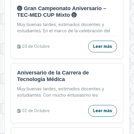
🏐 Gran Campeonato Aniversario –
TEC-MED CUP Mixto 🏐
Muy buenas tardes, estimados docentes y
estudiantes. En el marco de la celebración del
56º Aniversario de la Carrera de Tecnología
Médica, tenemos el ...
03 de
Octubre
Leer más
Aniversario de la Carrera de
Tecnología Médica
Muy buenas tardes, estimados docentes y
estudiantes. Con mucho entusiasmo les
compartimos el cronograma de actividades
preparado para celebrar juntos ...
02 de
Octubre
Leer más