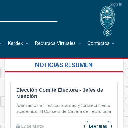
Sign In
Kardex
Recursos Virtuales
Contactos
NOTICIAS RESUMEN
Elección Comité Electora - Jefes de
Mención
Avanzamos en institucionalidad y fortalecimiento
académico. El Consejo de Carrera de Tecnología
Médica de la UMSA, eligió Comités Electorales
para la...
02 de
Marzo
Leer más