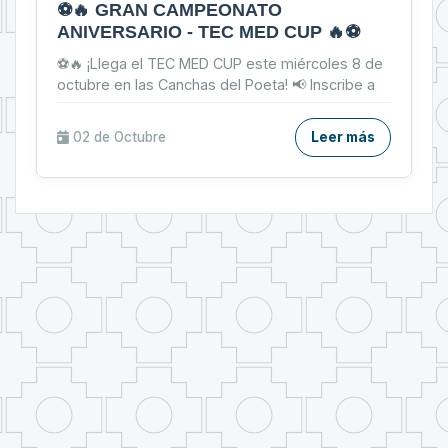
⚽🔥 GRAN CAMPEONATO
ANIVERSARIO - TEC MED CUP 🔥⚽
⚽🔥 ¡Llega el TEC MED CUP este miércoles 8 de
octubre en las Canchas del Poeta! 📢 Inscribe a
tu equipo: Varones 76212649 (Daynor) | Damas
73702574 (E...
02 de
Octubre
Leer más