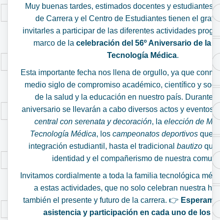
Muy buenas tardes, estimados docentes y estudiantes. 
de Carrera y el Centro de Estudiantes tienen el grato
invitarles a participar de las diferentes actividades prog
marco de la
celebración del 56º Aniversario de la C
Tecnología Médica
.
Esta importante fecha nos llena de orgullo, ya que con
medio siglo de compromiso académico, científico y social
de la salud y la educación en nuestro país. Durante 
aniversario se llevarán a cabo diversos actos y eventos:
central con serenata y decoración
, la
elección de Miss
Tecnología Médica
, los
campeonatos deportivos
que f
integración estudiantil, hasta el tradicional
bautizo
que f
identidad y el compañerismo de nuestra comuni
Invitamos cordialmente a toda la familia tecnológica méd
a estas actividades, que no solo celebran nuestra hist
también el presente y futuro de la carrera. 👉
Esperamos
asistencia y participación en cada uno de los 