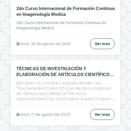
2do Curso Internacional de Formación Continua
en Imagenología Medica
2do Curso Internacional de Formacion Continua en
Imagenologia Medica
Inicio: 26 de agosto del 2025
Ver más
TÉCNICAS DE INVESTIGACIÓN Y
ELABORACIÓN DE ARTÍCULOS CIENTÍFICOS
EN EL ÁREA DE LA SALUD
𝚁𝚎𝚌𝚒𝚋𝚊𝚗 𝚞𝚗 𝚌𝚘𝚛𝚍𝚒𝚊𝚕 𝚜𝚊𝚕𝚞𝚍𝚘 𝚍𝚎𝚜𝚍𝚎 𝚕𝚊𝚜
"𝚂𝚘𝚌𝚒𝚎𝚍𝚊𝚍𝚎𝚜 𝙲𝚒𝚎𝚗𝚝𝚒́𝚏𝚒𝚌𝚊𝚜 𝚍𝚎 𝙴𝚜𝚝𝚞𝚍𝚒𝚊𝚗𝚝𝚎𝚜
𝚍𝚎 𝚃𝚎𝚌𝚗𝚘𝚕𝚘𝚐𝚒́𝚊 𝙼𝚎́𝚍𝚒𝚌𝚊" 𝙴𝚗 𝚎𝚜𝚝𝚊
𝚘𝚙𝚘𝚛𝚝𝚞𝚗𝚒𝚍𝚊𝚍 𝚕𝚎𝚜 𝚒𝚗𝚟𝚒𝚝𝚊𝚖𝚘𝚜 𝚊 𝚙𝚊𝚛𝚝𝚒𝚌𝚒𝚙𝚊𝚛
𝚍𝚎𝚕 𝚌𝚞𝚛𝚜𝚘: 🔰"ᴛᴇ́ᴄɴɪᴄᴀs ᴅᴇ ɪɴᴠᴇsᴛɪɢᴀᴄɪᴏ́ɴ ʏ
ᴇʟᴀʙᴏʀᴀᴄɪᴏ́ɴ ᴅᴇ ᴀʀᴛɪ́ᴄᴜʟᴏs ᴄɪᴇɴᴛɪ́ғɪᴄᴏs ᴇɴ ᴇʟ ᴀ́ʀᴇᴀ ᴅᴇ ʟᴀ
sᴀʟᴜᴅ"🔰
Inicio: 17 de agosto del 2023
Ver más