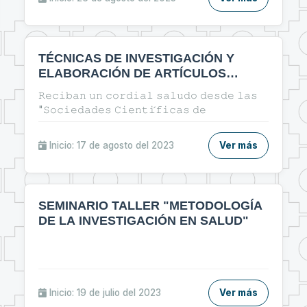
TÉCNICAS DE INVESTIGACIÓN Y
ELABORACIÓN DE ARTÍCULOS
CIENTÍFICOS EN EL ÁREA DE LA
𝚁𝚎𝚌𝚒𝚋𝚊𝚗 𝚞𝚗 𝚌𝚘𝚛𝚍𝚒𝚊𝚕 𝚜𝚊𝚕𝚞𝚍𝚘 𝚍𝚎𝚜𝚍𝚎 𝚕𝚊𝚜
SALUD
"𝚂𝚘𝚌𝚒𝚎𝚍𝚊𝚍𝚎𝚜 𝙲𝚒𝚎𝚗𝚝𝚒́𝚏𝚒𝚌𝚊𝚜 𝚍𝚎
𝙴𝚜𝚝𝚞𝚍𝚒𝚊𝚗𝚝𝚎𝚜 𝚍𝚎 𝚃𝚎𝚌𝚗𝚘𝚕𝚘𝚐𝚒́𝚊 𝙼𝚎́𝚍𝚒𝚌𝚊" 𝙴𝚗
𝚎𝚜𝚝𝚊 𝚘𝚙𝚘𝚛𝚝𝚞𝚗𝚒𝚍𝚊𝚍 𝚕𝚎𝚜 𝚒𝚗𝚟𝚒𝚝𝚊𝚖𝚘𝚜 𝚊
Inicio: 17 de agosto del 2023
Ver más
𝚙𝚊𝚛𝚝𝚒𝚌𝚒𝚙𝚊𝚛 𝚍𝚎𝚕 𝚌𝚞𝚛𝚜𝚘: 🔰"ᴛᴇ́ᴄɴɪᴄᴀs ᴅᴇ
ɪɴᴠᴇsᴛɪɢᴀᴄɪᴏ́ɴ ʏ ᴇʟᴀʙᴏʀᴀᴄɪᴏ́ɴ ᴅᴇ ᴀʀᴛɪ́ᴄᴜʟᴏs
ᴄɪᴇɴᴛɪ́ғɪᴄᴏs ᴇɴ ᴇʟ ᴀ́ʀᴇᴀ ᴅᴇ ʟᴀ sᴀʟᴜᴅ"🔰
SEMINARIO TALLER "METODOLOGÍA
DE LA INVESTIGACIÓN EN SALUD"
Inicio: 19 de julio del 2023
Ver más