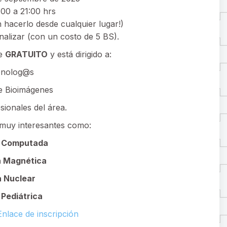
9:00 a 21:00 hrs
n hacerlo desde cualquier lugar!)
inalizar (con un costo de 5 BS).
te
GRATUITO
y está dirigido a:
énolog@s
e Bioimágenes
ionales del área.
 muy interesantes como:
 Computada
 Magnética
 Nuclear
 Pediátrica
Enlace de inscripción