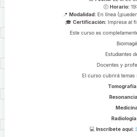
🕖
Horario
: 1
📍
Modalidad
: En línea (¡puede
🎓
Certificación
: Impresa al f
Este curso es completamen
Bioimag
Estudiantes d
Docentes y profes
El curso cubrirá temas
Tomografía
Resonancia
Medicina
Radiología
💻
Inscríbete aquí
: