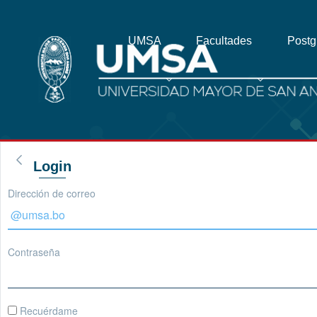
UMSA
Facultades
Post
Login
Dirección de correo
Contraseña
Recuérdame