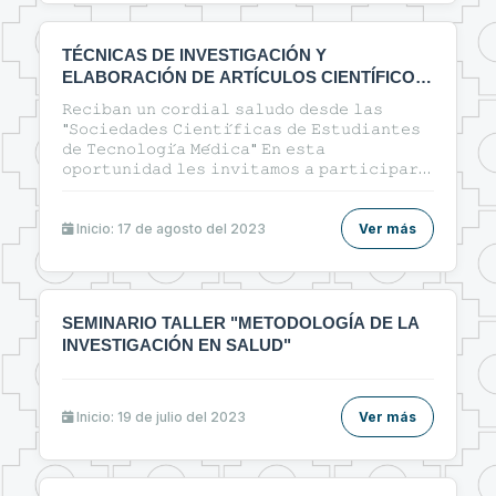
TÉCNICAS DE INVESTIGACIÓN Y
ELABORACIÓN DE ARTÍCULOS CIENTÍFICOS
EN EL ÁREA DE LA SALUD
𝚁𝚎𝚌𝚒𝚋𝚊𝚗 𝚞𝚗 𝚌𝚘𝚛𝚍𝚒𝚊𝚕 𝚜𝚊𝚕𝚞𝚍𝚘 𝚍𝚎𝚜𝚍𝚎 𝚕𝚊𝚜
"𝚂𝚘𝚌𝚒𝚎𝚍𝚊𝚍𝚎𝚜 𝙲𝚒𝚎𝚗𝚝𝚒́𝚏𝚒𝚌𝚊𝚜 𝚍𝚎 𝙴𝚜𝚝𝚞𝚍𝚒𝚊𝚗𝚝𝚎𝚜
𝚍𝚎 𝚃𝚎𝚌𝚗𝚘𝚕𝚘𝚐𝚒́𝚊 𝙼𝚎́𝚍𝚒𝚌𝚊" 𝙴𝚗 𝚎𝚜𝚝𝚊
𝚘𝚙𝚘𝚛𝚝𝚞𝚗𝚒𝚍𝚊𝚍 𝚕𝚎𝚜 𝚒𝚗𝚟𝚒𝚝𝚊𝚖𝚘𝚜 𝚊 𝚙𝚊𝚛𝚝𝚒𝚌𝚒𝚙𝚊𝚛
𝚍𝚎𝚕 𝚌𝚞𝚛𝚜𝚘: 🔰"ᴛᴇ́ᴄɴɪᴄᴀs ᴅᴇ ɪɴᴠᴇsᴛɪɢᴀᴄɪᴏ́ɴ ʏ
ᴇʟᴀʙᴏʀᴀᴄɪᴏ́ɴ ᴅᴇ ᴀʀᴛɪ́ᴄᴜʟᴏs ᴄɪᴇɴᴛɪ́ғɪᴄᴏs ᴇɴ ᴇʟ ᴀ́ʀᴇᴀ ᴅᴇ ʟᴀ
sᴀʟᴜᴅ"🔰
Inicio: 17 de agosto del 2023
Ver más
SEMINARIO TALLER "METODOLOGÍA DE LA
INVESTIGACIÓN EN SALUD"
Inicio: 19 de julio del 2023
Ver más