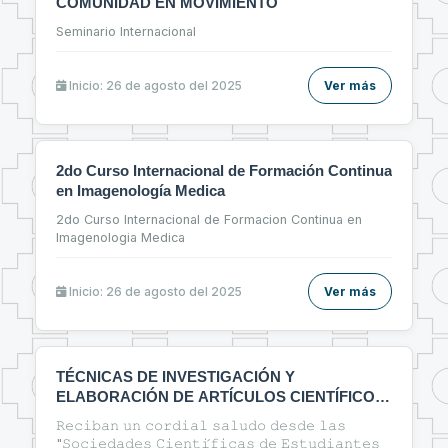
COMUNIDAD EN MOVIMIENTO
Seminario Internacional
Inicio: 26 de agosto del 2025
Ver más
2do Curso Internacional de Formación Continua
en Imagenología Medica
2do Curso Internacional de Formacion Continua en
Imagenologia Medica
Inicio: 26 de agosto del 2025
Ver más
TÉCNICAS DE INVESTIGACIÓN Y
ELABORACIÓN DE ARTÍCULOS CIENTÍFICOS
EN EL ÁREA DE LA SALUD
𝚁𝚎𝚌𝚒𝚋𝚊𝚗 𝚞𝚗 𝚌𝚘𝚛𝚍𝚒𝚊𝚕 𝚜𝚊𝚕𝚞𝚍𝚘 𝚍𝚎𝚜𝚍𝚎 𝚕𝚊𝚜
"𝚂𝚘𝚌𝚒𝚎𝚍𝚊𝚍𝚎𝚜 𝙲𝚒𝚎𝚗𝚝𝚒́𝚏𝚒𝚌𝚊𝚜 𝚍𝚎 𝙴𝚜𝚝𝚞𝚍𝚒𝚊𝚗𝚝𝚎𝚜