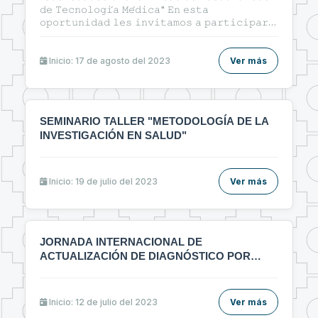
𝚍𝚎 𝚃𝚎𝚌𝚗𝚘𝚕𝚘𝚐𝚒́𝚊 𝙼𝚎́𝚍𝚒𝚌𝚊" 𝙴𝚗 𝚎𝚜𝚝𝚊
𝚘𝚙𝚘𝚛𝚝𝚞𝚗𝚒𝚍𝚊𝚍 𝚕𝚎𝚜 𝚒𝚗𝚟𝚒𝚝𝚊𝚖𝚘𝚜 𝚊 𝚙𝚊𝚛𝚝𝚒𝚌𝚒𝚙𝚊𝚛
𝚍𝚎𝚕 𝚌𝚞𝚛𝚜𝚘: 🔰"ᴛᴇ́ᴄɴɪᴄᴀs ᴅᴇ ɪɴᴠᴇsᴛɪɢᴀᴄɪᴏ́ɴ ʏ
ᴇʟᴀʙᴏʀᴀᴄɪᴏ́ɴ ᴅᴇ ᴀʀᴛɪ́ᴄᴜʟᴏs ᴄɪᴇɴᴛɪ́ғɪᴄᴏs ᴇɴ ᴇʟ ᴀ́ʀᴇᴀ ᴅᴇ ʟᴀ
sᴀʟᴜᴅ"🔰
Inicio: 17 de agosto del 2023
Ver más
SEMINARIO TALLER "METODOLOGÍA DE LA
INVESTIGACIÓN EN SALUD"
Inicio: 19 de julio del 2023
Ver más
JORNADA INTERNACIONAL DE
ACTUALIZACIÓN DE DIAGNÓSTICO POR
IMÁGENES MULTIDICIPLINARIO
Inicio: 12 de julio del 2023
Ver más