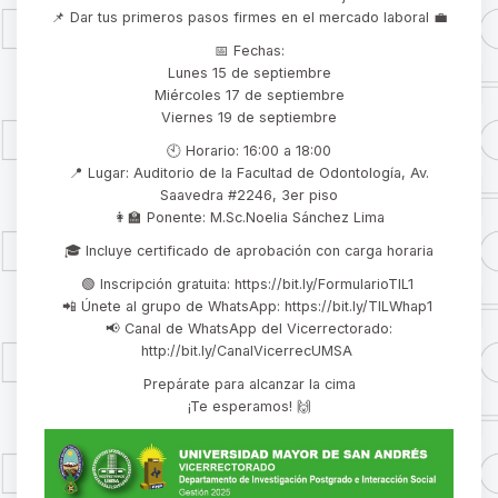
📌 Dar tus primeros pasos firmes en el mercado laboral 💼
📅 Fechas:
Lunes 15 de septiembre
Miércoles 17 de septiembre
Viernes 19 de septiembre
🕙 Horario: 16:00 a 18:00
📍 Lugar: Auditorio de la Facultad de Odontología, Av.
Saavedra #2246, 3er piso
👩‍🏫 Ponente: M.Sc.Noelia Sánchez Lima
🎓 Incluye certificado de aprobación con carga horaria
🟢 Inscripción gratuita: https://bit.ly/FormularioTIL1
📲 Únete al grupo de WhatsApp: https://bit.ly/TILWhap1
📢 Canal de WhatsApp del Vicerrectorado:
http://bit.ly/CanalVicerrecUMSA
Prepárate para alcanzar la cima
¡Te esperamos! 🙌