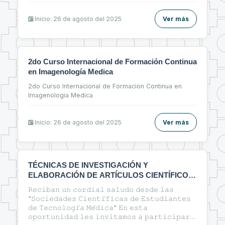
Inicio: 26 de agosto del 2025
Ver más
2do Curso Internacional de Formación Continua
en Imagenología Medica
2do Curso Internacional de Formacion Continua en
Imagenologia Medica
Inicio: 26 de agosto del 2025
Ver más
TÉCNICAS DE INVESTIGACIÓN Y
ELABORACIÓN DE ARTÍCULOS CIENTÍFICOS
EN EL ÁREA DE LA SALUD
𝚁𝚎𝚌𝚒𝚋𝚊𝚗 𝚞𝚗 𝚌𝚘𝚛𝚍𝚒𝚊𝚕 𝚜𝚊𝚕𝚞𝚍𝚘 𝚍𝚎𝚜𝚍𝚎 𝚕𝚊𝚜
"𝚂𝚘𝚌𝚒𝚎𝚍𝚊𝚍𝚎𝚜 𝙲𝚒𝚎𝚗𝚝𝚒́𝚏𝚒𝚌𝚊𝚜 𝚍𝚎 𝙴𝚜𝚝𝚞𝚍𝚒𝚊𝚗𝚝𝚎𝚜
𝚍𝚎 𝚃𝚎𝚌𝚗𝚘𝚕𝚘𝚐𝚒́𝚊 𝙼𝚎́𝚍𝚒𝚌𝚊" 𝙴𝚗 𝚎𝚜𝚝𝚊
𝚘𝚙𝚘𝚛𝚝𝚞𝚗𝚒𝚍𝚊𝚍 𝚕𝚎𝚜 𝚒𝚗𝚟𝚒𝚝𝚊𝚖𝚘𝚜 𝚊 𝚙𝚊𝚛𝚝𝚒𝚌𝚒𝚙𝚊𝚛