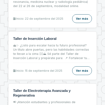
resonancia, medicina nuclear y radiología pediátrica)
del 22 al 26 de septiembre, modalidad online.
Inicio: 22 de septiembre del 2025
Ver más
Taller de Inserción Laboral
⛰✨ ¿Listo para escalar hacia tu futuro profesional?
Un título abre puertas, pero las habilidades correctas
te llevan a la cima 🧗‍♀⛰ Sé parte del Taller de
Inserción Laboral y prepárate para: 📌 Fortalecer tu
CV 📝 📌 Brillar en entrevistas de trabajo 💬 📌 Dar tus
primeros pasos firmes en el mercado laboral 💼
Inicio: 15 de septiembre del 2025
Ver más
Taller de Electroterapia Avanzada y
Regenerativa
📢 ¡Atención estudiantes y profesionales de