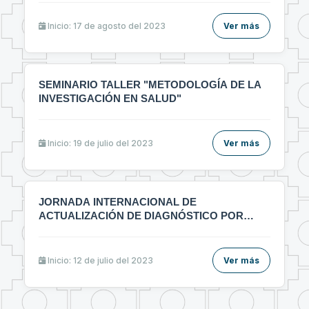
𝚍𝚎𝚕 𝚌𝚞𝚛𝚜𝚘: 🔰"ᴛᴇ́ᴄɴɪᴄᴀs ᴅᴇ ɪɴᴠᴇsᴛɪɢᴀᴄɪᴏ́ɴ ʏ
ᴇʟᴀʙᴏʀᴀᴄɪᴏ́ɴ ᴅᴇ ᴀʀᴛɪ́ᴄᴜʟᴏs ᴄɪᴇɴᴛɪ́ғɪᴄᴏs ᴇɴ ᴇʟ ᴀ́ʀᴇᴀ ᴅᴇ ʟᴀ
sᴀʟᴜᴅ"🔰
Inicio: 17 de agosto del 2023
Ver más
SEMINARIO TALLER "METODOLOGÍA DE LA
INVESTIGACIÓN EN SALUD"
Inicio: 19 de julio del 2023
Ver más
JORNADA INTERNACIONAL DE
ACTUALIZACIÓN DE DIAGNÓSTICO POR
IMÁGENES MULTIDICIPLINARIO
Inicio: 12 de julio del 2023
Ver más