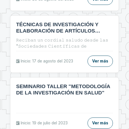
TÉCNICAS DE INVESTIGACIÓN Y
ELABORACIÓN DE ARTÍCULOS
CIENTÍFICOS EN EL ÁREA DE LA
𝚁𝚎𝚌𝚒𝚋𝚊𝚗 𝚞𝚗 𝚌𝚘𝚛𝚍𝚒𝚊𝚕 𝚜𝚊𝚕𝚞𝚍𝚘 𝚍𝚎𝚜𝚍𝚎 𝚕𝚊𝚜
SALUD
"𝚂𝚘𝚌𝚒𝚎𝚍𝚊𝚍𝚎𝚜 𝙲𝚒𝚎𝚗𝚝𝚒́𝚏𝚒𝚌𝚊𝚜 𝚍𝚎
𝙴𝚜𝚝𝚞𝚍𝚒𝚊𝚗𝚝𝚎𝚜 𝚍𝚎 𝚃𝚎𝚌𝚗𝚘𝚕𝚘𝚐𝚒́𝚊 𝙼𝚎́𝚍𝚒𝚌𝚊" 𝙴𝚗
𝚎𝚜𝚝𝚊 𝚘𝚙𝚘𝚛𝚝𝚞𝚗𝚒𝚍𝚊𝚍 𝚕𝚎𝚜 𝚒𝚗𝚟𝚒𝚝𝚊𝚖𝚘𝚜 𝚊
Inicio: 17 de agosto del 2023
Ver más
𝚙𝚊𝚛𝚝𝚒𝚌𝚒𝚙𝚊𝚛 𝚍𝚎𝚕 𝚌𝚞𝚛𝚜𝚘: 🔰"ᴛᴇ́ᴄɴɪᴄᴀs ᴅᴇ
ɪɴᴠᴇsᴛɪɢᴀᴄɪᴏ́ɴ ʏ ᴇʟᴀʙᴏʀᴀᴄɪᴏ́ɴ ᴅᴇ ᴀʀᴛɪ́ᴄᴜʟᴏs
ᴄɪᴇɴᴛɪ́ғɪᴄᴏs ᴇɴ ᴇʟ ᴀ́ʀᴇᴀ ᴅᴇ ʟᴀ sᴀʟᴜᴅ"🔰
SEMINARIO TALLER "METODOLOGÍA
DE LA INVESTIGACIÓN EN SALUD"
Inicio: 19 de julio del 2023
Ver más