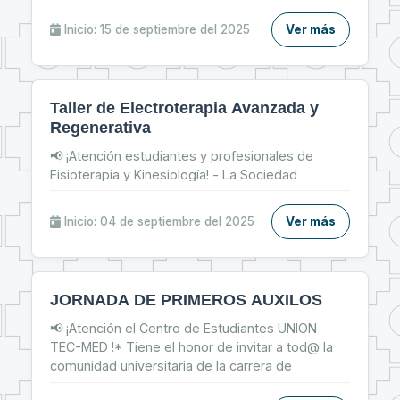
parte del Taller de Inserción Laboral y prepárate
para: 📌 Fortalecer tu CV 📝 📌 Brillar en
Inicio: 15 de septiembre del 2025
Ver más
entrevistas de trabajo 💬 📌 Dar tus primeros
pasos firmes en el mercado laboral 💼
Taller de Electroterapia Avanzada y
Regenerativa
📢 ¡Atención estudiantes y profesionales de
Fisioterapia y Kinesiología! - La Sociedad
Científica de Estudiantes de Fisioterapia y
Kinesiología te invita al: ✨ Taller de Electroterapia
Inicio: 04 de septiembre del 2025
Ver más
Avanzada y Regenerativa ✨
JORNADA DE PRIMEROS AUXILOS
📢 ¡Atención el Centro de Estudiantes UNION
TEC-MED !* Tiene el honor de invitar a tod@ la
comunidad universitaria de la carrera de
Tecnología Médica, y Facultad de Medicina a