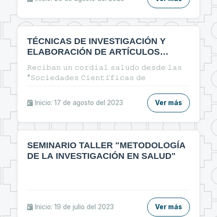
TÉCNICAS DE INVESTIGACIÓN Y
ELABORACIÓN DE ARTÍCULOS
CIENTÍFICOS EN EL ÁREA DE LA
𝚁𝚎𝚌𝚒𝚋𝚊𝚗 𝚞𝚗 𝚌𝚘𝚛𝚍𝚒𝚊𝚕 𝚜𝚊𝚕𝚞𝚍𝚘 𝚍𝚎𝚜𝚍𝚎 𝚕𝚊𝚜
SALUD
"𝚂𝚘𝚌𝚒𝚎𝚍𝚊𝚍𝚎𝚜 𝙲𝚒𝚎𝚗𝚝𝚒́𝚏𝚒𝚌𝚊𝚜 𝚍𝚎
𝙴𝚜𝚝𝚞𝚍𝚒𝚊𝚗𝚝𝚎𝚜 𝚍𝚎 𝚃𝚎𝚌𝚗𝚘𝚕𝚘𝚐𝚒́𝚊 𝙼𝚎́𝚍𝚒𝚌𝚊" 𝙴𝚗
𝚎𝚜𝚝𝚊 𝚘𝚙𝚘𝚛𝚝𝚞𝚗𝚒𝚍𝚊𝚍 𝚕𝚎𝚜 𝚒𝚗𝚟𝚒𝚝𝚊𝚖𝚘𝚜 𝚊
Inicio: 17 de agosto del 2023
Ver más
𝚙𝚊𝚛𝚝𝚒𝚌𝚒𝚙𝚊𝚛 𝚍𝚎𝚕 𝚌𝚞𝚛𝚜𝚘: 🔰"ᴛᴇ́ᴄɴɪᴄᴀs ᴅᴇ
ɪɴᴠᴇsᴛɪɢᴀᴄɪᴏ́ɴ ʏ ᴇʟᴀʙᴏʀᴀᴄɪᴏ́ɴ ᴅᴇ ᴀʀᴛɪ́ᴄᴜʟᴏs
ᴄɪᴇɴᴛɪ́ғɪᴄᴏs ᴇɴ ᴇʟ ᴀ́ʀᴇᴀ ᴅᴇ ʟᴀ sᴀʟᴜᴅ"🔰
SEMINARIO TALLER "METODOLOGÍA
DE LA INVESTIGACIÓN EN SALUD"
Inicio: 19 de julio del 2023
Ver más