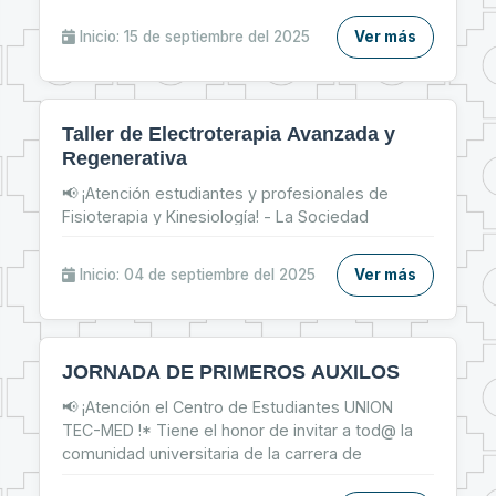
parte del Taller de Inserción Laboral y prepárate
para: 📌 Fortalecer tu CV 📝 📌 Brillar en
Inicio: 15 de septiembre del 2025
Ver más
entrevistas de trabajo 💬 📌 Dar tus primeros
pasos firmes en el mercado laboral 💼
Taller de Electroterapia Avanzada y
Regenerativa
📢 ¡Atención estudiantes y profesionales de
Fisioterapia y Kinesiología! - La Sociedad
Científica de Estudiantes de Fisioterapia y
Kinesiología te invita al: ✨ Taller de Electroterapia
Inicio: 04 de septiembre del 2025
Ver más
Avanzada y Regenerativa ✨
JORNADA DE PRIMEROS AUXILOS
📢 ¡Atención el Centro de Estudiantes UNION
TEC-MED !* Tiene el honor de invitar a tod@ la
comunidad universitaria de la carrera de
Tecnología Médica, y Facultad de Medicina a