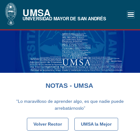
UMSA
UNIVERSIDAD MAYOR DE SAN ANDRÉS
NOTAS - UMSA
“Lo maravilloso de aprender algo, es que nadie puede
arrebatárnoslo”
Volver Rector
UMSA la Mejor