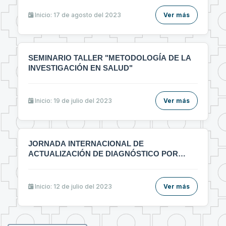
ᴇʟᴀʙᴏʀᴀᴄɪᴏ́ɴ ᴅᴇ ᴀʀᴛɪ́ᴄᴜʟᴏs ᴄɪᴇɴᴛɪ́ғɪᴄᴏs ᴇɴ ᴇʟ ᴀ́ʀᴇᴀ ᴅᴇ ʟᴀ
sᴀʟᴜᴅ"🔰
Inicio: 17 de agosto del 2023
Ver más
SEMINARIO TALLER "METODOLOGÍA DE LA
INVESTIGACIÓN EN SALUD"
Inicio: 19 de julio del 2023
Ver más
JORNADA INTERNACIONAL DE
ACTUALIZACIÓN DE DIAGNÓSTICO POR
IMÁGENES MULTIDICIPLINARIO
Inicio: 12 de julio del 2023
Ver más