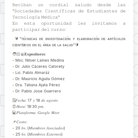
𝚁𝚎𝚌𝚒𝚋𝚊𝚗 𝚞𝚗 𝚌𝚘𝚛𝚍𝚒𝚊𝚕 𝚜𝚊𝚕𝚞𝚍𝚘 𝚍𝚎𝚜𝚍𝚎 𝚕𝚊𝚜
"𝚂𝚘𝚌𝚒𝚎𝚍𝚊𝚍𝚎𝚜 𝙲𝚒𝚎𝚗𝚝𝚒́𝚏𝚒𝚌𝚊𝚜 𝚍𝚎 𝙴𝚜𝚝𝚞𝚍𝚒𝚊𝚗𝚝𝚎𝚜 𝚍𝚎
𝚃𝚎𝚌𝚗𝚘𝚕𝚘𝚐𝚒́𝚊 𝙼𝚎́𝚍𝚒𝚌𝚊"
𝙴𝚗 𝚎𝚜𝚝𝚊 𝚘𝚙𝚘𝚛𝚝𝚞𝚗𝚒𝚍𝚊𝚍 𝚕𝚎𝚜 𝚒𝚗𝚟𝚒𝚝𝚊𝚖𝚘𝚜 𝚊
𝚙𝚊𝚛𝚝𝚒𝚌𝚒𝚙𝚊𝚛 𝚍𝚎𝚕 𝚌𝚞𝚛𝚜𝚘:
🔰"ᴛᴇ́ᴄɴɪᴄᴀs ᴅᴇ ɪɴᴠᴇsᴛɪɢᴀᴄɪᴏ́ɴ ʏ ᴇʟᴀʙᴏʀᴀᴄɪᴏ́ɴ ᴅᴇ ᴀʀᴛɪ́ᴄᴜʟᴏs
ᴄɪᴇɴᴛɪ́ғɪᴄᴏs ᴇɴ ᴇʟ ᴀ́ʀᴇᴀ ᴅᴇ ʟᴀ sᴀʟᴜᴅ"🔰
🧑🏻‍💻𝐄𝐱𝐩𝐨𝐬𝐢𝐭𝐨𝐫𝐞𝐬:
- Msc. Nilser Laines Medina
- Dr. Julio Cáceres Catorety
- Lic. Pablo Almaráz
- Dr. Mauricio Aguila Gómez
- Dra. Tatiana Ajata Pérez
- Dr. Pablo Jose Guerrero
🗓️𝐹𝑒𝑐ℎ𝑎: 17 𝑦 18 𝑑𝑒 𝑎𝑔𝑜𝑠𝑡𝑜
⏰𝐻𝑜𝑟𝑎: 18:30 𝑝𝑚.
💻𝑃𝑙𝑎𝑡𝑎𝑓𝑜𝑟𝑚𝑎: 𝐺𝑜𝑜𝑔𝑙𝑒 𝑀𝑒𝑒𝑡
📌𝐶𝑜𝑠𝑡𝑜:
- 20 𝑏𝑠. (𝑀𝑖𝑒𝑚𝑏𝑟𝑜𝑠 𝐴𝑠𝑜𝑐𝑖𝑎𝑑𝑜𝑠)
- 25 𝑏𝑠. (𝑀𝑖𝑒𝑚𝑏𝑟𝑜𝑠 𝐸𝑥𝑡𝑒𝑟𝑛𝑜𝑠)