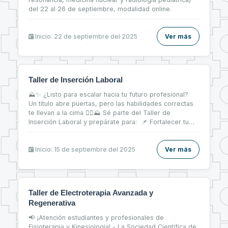
del 22 al 26 de septiembre, modalidad online.
Inicio: 22 de septiembre del 2025
Ver más
Taller de Inserción Laboral
⛰✨ ¿Listo para escalar hacia tu futuro profesional?
Un título abre puertas, pero las habilidades correctas
te llevan a la cima 🧗‍♀⛰ Sé parte del Taller de
Inserción Laboral y prepárate para: 📌 Fortalecer tu
CV 📝 📌 Brillar en entrevistas de trabajo 💬 📌 Dar tus
primeros pasos firmes en el mercado laboral 💼
Inicio: 15 de septiembre del 2025
Ver más
Taller de Electroterapia Avanzada y
Regenerativa
📢 ¡Atención estudiantes y profesionales de
Fisioterapia y Kinesiología! - La Sociedad Científica de