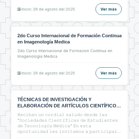
Inicio: 26 de agosto del 2025
Ver más
2do Curso Internacional de Formación Continua
en Imagenología Medica
2do Curso Internacional de Formacion Continua en
Imagenologia Medica
Inicio: 26 de agosto del 2025
Ver más
TÉCNICAS DE INVESTIGACIÓN Y
ELABORACIÓN DE ARTÍCULOS CIENTÍFICOS
EN EL ÁREA DE LA SALUD
𝚁𝚎𝚌𝚒𝚋𝚊𝚗 𝚞𝚗 𝚌𝚘𝚛𝚍𝚒𝚊𝚕 𝚜𝚊𝚕𝚞𝚍𝚘 𝚍𝚎𝚜𝚍𝚎 𝚕𝚊𝚜
"𝚂𝚘𝚌𝚒𝚎𝚍𝚊𝚍𝚎𝚜 𝙲𝚒𝚎𝚗𝚝𝚒́𝚏𝚒𝚌𝚊𝚜 𝚍𝚎 𝙴𝚜𝚝𝚞𝚍𝚒𝚊𝚗𝚝𝚎𝚜
𝚍𝚎 𝚃𝚎𝚌𝚗𝚘𝚕𝚘𝚐𝚒́𝚊 𝙼𝚎́𝚍𝚒𝚌𝚊" 𝙴𝚗 𝚎𝚜𝚝𝚊
𝚘𝚙𝚘𝚛𝚝𝚞𝚗𝚒𝚍𝚊𝚍 𝚕𝚎𝚜 𝚒𝚗𝚟𝚒𝚝𝚊𝚖𝚘𝚜 𝚊 𝚙𝚊𝚛𝚝𝚒𝚌𝚒𝚙𝚊𝚛
𝚍𝚎𝚕 𝚌𝚞𝚛𝚜𝚘: 🔰"ᴛᴇ́ᴄɴɪᴄᴀs ᴅᴇ ɪɴᴠᴇsᴛɪɢᴀᴄɪᴏ́ɴ ʏ