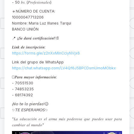
- 50 𝑏𝑠. (𝑃𝑟𝑜𝑓𝑒𝑠𝑖𝑜𝑛𝑎𝑙𝑒𝑠)
🔹NÚMERO DE CUENTA:
10000047713206
Nombre: Maria Luz Illanes Tarqui
BANCO UNIÓN
📍 ¡¡𝑺𝒆 𝒅𝒂𝒓𝒂́ 𝒄𝒆𝒓𝒕𝒊𝒇𝒊𝒄𝒂𝒄𝒊𝒐́𝒏!!📄
𝑳𝒊𝒏𝒌 𝒅𝒆 𝒊𝒏𝒔𝒄𝒓𝒊𝒑𝒄𝒊𝒐́𝒏:
https://forms.gle/z2nXxMinCciyNVjx6
Link del grupo de WhatsApp
https://chat.whatsapp.com/LV4Qf6J5BPCDsmUmoMObkx
◻️𝑷𝒂𝒓𝒂 𝒎𝒂𝒚𝒐𝒓 𝒊𝒏𝒇𝒐𝒓𝒎𝒂𝒄𝒊𝒐́𝒏:
- 70551530
- 74853235
- 68174392
¡𝘕𝘰 𝘵𝘦 𝘭𝘰 𝘱𝘪𝘦𝘳𝘥𝘢𝘴!😉
✨𝘛𝘌 𝘌𝘚𝘗𝘌𝘙𝘈𝘔𝘖𝘚✨
"𝐿𝑎 𝑒𝑑𝑢𝑐𝑎𝑐𝑖𝑜́𝑛 𝑒𝑠 𝑒𝑙 𝑎𝑟𝑚𝑎 𝑚𝑎́𝑠 𝑝𝑜𝑑𝑒𝑟𝑜𝑠𝑎 𝑞𝑢𝑒 𝑝𝑢𝑒𝑑𝑒𝑠 𝑢𝑠𝑎𝑟 𝑝𝑎𝑟𝑎
𝑐𝑎𝑚𝑏𝑖𝑎𝑟 𝑎𝑙 𝑚𝑢𝑛𝑑𝑜"