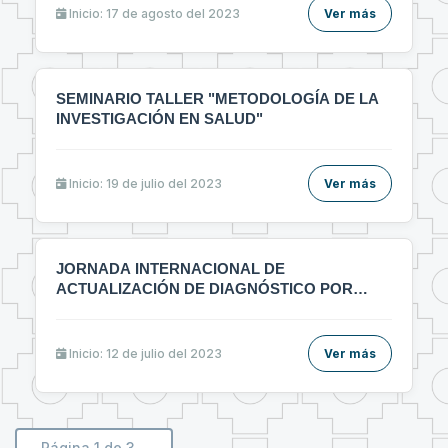
sᴀʟᴜᴅ"🔰
Inicio: 17 de agosto del 2023
Ver más
SEMINARIO TALLER "METODOLOGÍA DE LA
INVESTIGACIÓN EN SALUD"
Inicio: 19 de julio del 2023
Ver más
JORNADA INTERNACIONAL DE
ACTUALIZACIÓN DE DIAGNÓSTICO POR
IMÁGENES MULTIDICIPLINARIO
Inicio: 12 de julio del 2023
Ver más
Página 1 de 3