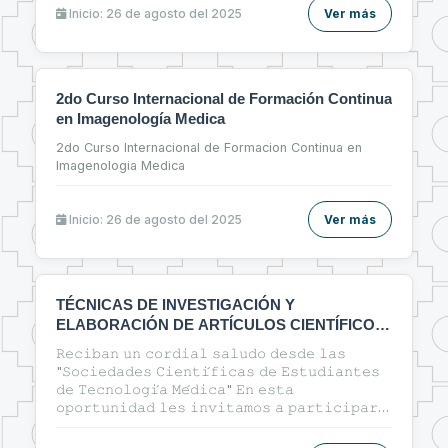
Inicio: 26 de agosto del 2025
Ver más
2do Curso Internacional de Formación Continua
en Imagenología Medica
2do Curso Internacional de Formacion Continua en
Imagenologia Medica
Inicio: 26 de agosto del 2025
Ver más
TÉCNICAS DE INVESTIGACIÓN Y
ELABORACIÓN DE ARTÍCULOS CIENTÍFICOS
EN EL ÁREA DE LA SALUD
𝚁𝚎𝚌𝚒𝚋𝚊𝚗 𝚞𝚗 𝚌𝚘𝚛𝚍𝚒𝚊𝚕 𝚜𝚊𝚕𝚞𝚍𝚘 𝚍𝚎𝚜𝚍𝚎 𝚕𝚊𝚜
"𝚂𝚘𝚌𝚒𝚎𝚍𝚊𝚍𝚎𝚜 𝙲𝚒𝚎𝚗𝚝𝚒́𝚏𝚒𝚌𝚊𝚜 𝚍𝚎 𝙴𝚜𝚝𝚞𝚍𝚒𝚊𝚗𝚝𝚎𝚜
𝚍𝚎 𝚃𝚎𝚌𝚗𝚘𝚕𝚘𝚐𝚒́𝚊 𝙼𝚎́𝚍𝚒𝚌𝚊" 𝙴𝚗 𝚎𝚜𝚝𝚊
𝚘𝚙𝚘𝚛𝚝𝚞𝚗𝚒𝚍𝚊𝚍 𝚕𝚎𝚜 𝚒𝚗𝚟𝚒𝚝𝚊𝚖𝚘𝚜 𝚊 𝚙𝚊𝚛𝚝𝚒𝚌𝚒𝚙𝚊𝚛
𝚍𝚎𝚕 𝚌𝚞𝚛𝚜𝚘: 🔰"ᴛᴇ́ᴄɴɪᴄᴀs ᴅᴇ ɪɴᴠᴇsᴛɪɢᴀᴄɪᴏ́ɴ ʏ
ᴇʟᴀʙᴏʀᴀᴄɪᴏ́ɴ ᴅᴇ ᴀʀᴛɪ́ᴄᴜʟᴏs ᴄɪᴇɴᴛɪ́ғɪᴄᴏs ᴇɴ ᴇʟ ᴀ́ʀᴇᴀ ᴅᴇ ʟᴀ