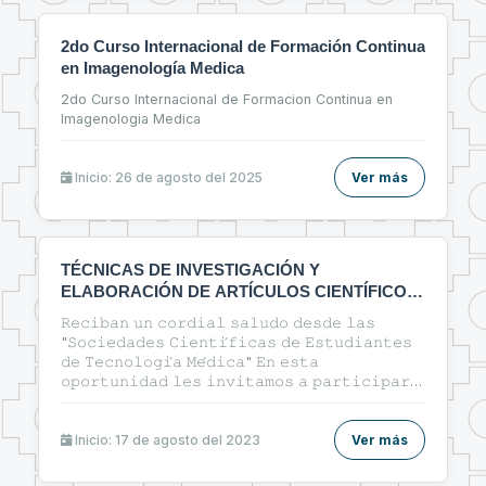
2do Curso Internacional de Formación Continua
en Imagenología Medica
2do Curso Internacional de Formacion Continua en
Imagenologia Medica
Inicio: 26 de agosto del 2025
Ver más
TÉCNICAS DE INVESTIGACIÓN Y
ELABORACIÓN DE ARTÍCULOS CIENTÍFICOS
EN EL ÁREA DE LA SALUD
𝚁𝚎𝚌𝚒𝚋𝚊𝚗 𝚞𝚗 𝚌𝚘𝚛𝚍𝚒𝚊𝚕 𝚜𝚊𝚕𝚞𝚍𝚘 𝚍𝚎𝚜𝚍𝚎 𝚕𝚊𝚜
"𝚂𝚘𝚌𝚒𝚎𝚍𝚊𝚍𝚎𝚜 𝙲𝚒𝚎𝚗𝚝𝚒́𝚏𝚒𝚌𝚊𝚜 𝚍𝚎 𝙴𝚜𝚝𝚞𝚍𝚒𝚊𝚗𝚝𝚎𝚜
𝚍𝚎 𝚃𝚎𝚌𝚗𝚘𝚕𝚘𝚐𝚒́𝚊 𝙼𝚎́𝚍𝚒𝚌𝚊" 𝙴𝚗 𝚎𝚜𝚝𝚊
𝚘𝚙𝚘𝚛𝚝𝚞𝚗𝚒𝚍𝚊𝚍 𝚕𝚎𝚜 𝚒𝚗𝚟𝚒𝚝𝚊𝚖𝚘𝚜 𝚊 𝚙𝚊𝚛𝚝𝚒𝚌𝚒𝚙𝚊𝚛
𝚍𝚎𝚕 𝚌𝚞𝚛𝚜𝚘: 🔰"ᴛᴇ́ᴄɴɪᴄᴀs ᴅᴇ ɪɴᴠᴇsᴛɪɢᴀᴄɪᴏ́ɴ ʏ
ᴇʟᴀʙᴏʀᴀᴄɪᴏ́ɴ ᴅᴇ ᴀʀᴛɪ́ᴄᴜʟᴏs ᴄɪᴇɴᴛɪ́ғɪᴄᴏs ᴇɴ ᴇʟ ᴀ́ʀᴇᴀ ᴅᴇ ʟᴀ
sᴀʟᴜᴅ"🔰
Inicio: 17 de agosto del 2023
Ver más