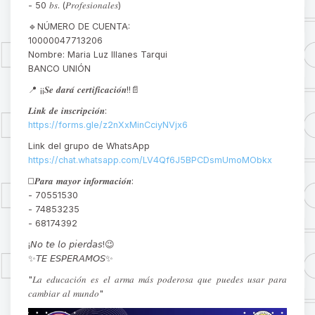
- 50 𝑏𝑠. (𝑃𝑟𝑜𝑓𝑒𝑠𝑖𝑜𝑛𝑎𝑙𝑒𝑠)
🔹NÚMERO DE CUENTA:
10000047713206
Nombre: Maria Luz Illanes Tarqui
BANCO UNIÓN
📍 ¡¡𝑺𝒆 𝒅𝒂𝒓𝒂́ 𝒄𝒆𝒓𝒕𝒊𝒇𝒊𝒄𝒂𝒄𝒊𝒐́𝒏!!📄
𝑳𝒊𝒏𝒌 𝒅𝒆 𝒊𝒏𝒔𝒄𝒓𝒊𝒑𝒄𝒊𝒐́𝒏:
https://forms.gle/z2nXxMinCciyNVjx6
Link del grupo de WhatsApp
https://chat.whatsapp.com/LV4Qf6J5BPCDsmUmoMObkx
◻️𝑷𝒂𝒓𝒂 𝒎𝒂𝒚𝒐𝒓 𝒊𝒏𝒇𝒐𝒓𝒎𝒂𝒄𝒊𝒐́𝒏:
- 70551530
- 74853235
- 68174392
¡𝘕𝘰 𝘵𝘦 𝘭𝘰 𝘱𝘪𝘦𝘳𝘥𝘢𝘴!😉
✨𝘛𝘌 𝘌𝘚𝘗𝘌𝘙𝘈𝘔𝘖𝘚✨
"𝐿𝑎 𝑒𝑑𝑢𝑐𝑎𝑐𝑖𝑜́𝑛 𝑒𝑠 𝑒𝑙 𝑎𝑟𝑚𝑎 𝑚𝑎́𝑠 𝑝𝑜𝑑𝑒𝑟𝑜𝑠𝑎 𝑞𝑢𝑒 𝑝𝑢𝑒𝑑𝑒𝑠 𝑢𝑠𝑎𝑟 𝑝𝑎𝑟𝑎
𝑐𝑎𝑚𝑏𝑖𝑎𝑟 𝑎𝑙 𝑚𝑢𝑛𝑑𝑜"