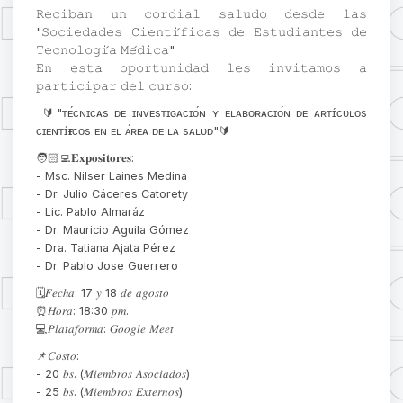
𝚁𝚎𝚌𝚒𝚋𝚊𝚗 𝚞𝚗 𝚌𝚘𝚛𝚍𝚒𝚊𝚕 𝚜𝚊𝚕𝚞𝚍𝚘 𝚍𝚎𝚜𝚍𝚎 𝚕𝚊𝚜
"𝚂𝚘𝚌𝚒𝚎𝚍𝚊𝚍𝚎𝚜 𝙲𝚒𝚎𝚗𝚝𝚒́𝚏𝚒𝚌𝚊𝚜 𝚍𝚎 𝙴𝚜𝚝𝚞𝚍𝚒𝚊𝚗𝚝𝚎𝚜 𝚍𝚎
𝚃𝚎𝚌𝚗𝚘𝚕𝚘𝚐𝚒́𝚊 𝙼𝚎́𝚍𝚒𝚌𝚊"
𝙴𝚗 𝚎𝚜𝚝𝚊 𝚘𝚙𝚘𝚛𝚝𝚞𝚗𝚒𝚍𝚊𝚍 𝚕𝚎𝚜 𝚒𝚗𝚟𝚒𝚝𝚊𝚖𝚘𝚜 𝚊
𝚙𝚊𝚛𝚝𝚒𝚌𝚒𝚙𝚊𝚛 𝚍𝚎𝚕 𝚌𝚞𝚛𝚜𝚘:
🔰"ᴛᴇ́ᴄɴɪᴄᴀs ᴅᴇ ɪɴᴠᴇsᴛɪɢᴀᴄɪᴏ́ɴ ʏ ᴇʟᴀʙᴏʀᴀᴄɪᴏ́ɴ ᴅᴇ ᴀʀᴛɪ́ᴄᴜʟᴏs
ᴄɪᴇɴᴛɪ́ғɪᴄᴏs ᴇɴ ᴇʟ ᴀ́ʀᴇᴀ ᴅᴇ ʟᴀ sᴀʟᴜᴅ"🔰
🧑🏻‍💻𝐄𝐱𝐩𝐨𝐬𝐢𝐭𝐨𝐫𝐞𝐬:
- Msc. Nilser Laines Medina
- Dr. Julio Cáceres Catorety
- Lic. Pablo Almaráz
- Dr. Mauricio Aguila Gómez
- Dra. Tatiana Ajata Pérez
- Dr. Pablo Jose Guerrero
🗓️𝐹𝑒𝑐ℎ𝑎: 17 𝑦 18 𝑑𝑒 𝑎𝑔𝑜𝑠𝑡𝑜
⏰𝐻𝑜𝑟𝑎: 18:30 𝑝𝑚.
💻𝑃𝑙𝑎𝑡𝑎𝑓𝑜𝑟𝑚𝑎: 𝐺𝑜𝑜𝑔𝑙𝑒 𝑀𝑒𝑒𝑡
📌𝐶𝑜𝑠𝑡𝑜:
- 20 𝑏𝑠. (𝑀𝑖𝑒𝑚𝑏𝑟𝑜𝑠 𝐴𝑠𝑜𝑐𝑖𝑎𝑑𝑜𝑠)
- 25 𝑏𝑠. (𝑀𝑖𝑒𝑚𝑏𝑟𝑜𝑠 𝐸𝑥𝑡𝑒𝑟𝑛𝑜𝑠)