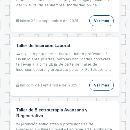
del 22 al 26 de septiembre, modalidad online.
Inicio: 22 de septiembre del 2025
Ver más
Taller de Inserción Laboral
⛰✨ ¿Listo para escalar hacia tu futuro profesional?
Un título abre puertas, pero las habilidades correctas
te llevan a la cima 🧗‍♀⛰ Sé parte del Taller de
Inserción Laboral y prepárate para: 📌 Fortalecer tu
CV 📝 📌 Brillar en entrevistas de trabajo 💬 📌 Dar tus
primeros pasos firmes en el mercado laboral 💼
Inicio: 15 de septiembre del 2025
Ver más
Taller de Electroterapia Avanzada y
Regenerativa
📢 ¡Atención estudiantes y profesionales de
Fisioterapia y Kinesiología! - La Sociedad Científica de