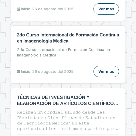
Inicio: 26 de agosto del 2025
Ver más
2do Curso Internacional de Formación Continua
en Imagenología Medica
2do Curso Internacional de Formacion Continua en
Imagenologia Medica
Inicio: 26 de agosto del 2025
Ver más
TÉCNICAS DE INVESTIGACIÓN Y
ELABORACIÓN DE ARTÍCULOS CIENTÍFICOS
EN EL ÁREA DE LA SALUD
𝚁𝚎𝚌𝚒𝚋𝚊𝚗 𝚞𝚗 𝚌𝚘𝚛𝚍𝚒𝚊𝚕 𝚜𝚊𝚕𝚞𝚍𝚘 𝚍𝚎𝚜𝚍𝚎 𝚕𝚊𝚜
"𝚂𝚘𝚌𝚒𝚎𝚍𝚊𝚍𝚎𝚜 𝙲𝚒𝚎𝚗𝚝𝚒́𝚏𝚒𝚌𝚊𝚜 𝚍𝚎 𝙴𝚜𝚝𝚞𝚍𝚒𝚊𝚗𝚝𝚎𝚜
𝚍𝚎 𝚃𝚎𝚌𝚗𝚘𝚕𝚘𝚐𝚒́𝚊 𝙼𝚎́𝚍𝚒𝚌𝚊" 𝙴𝚗 𝚎𝚜𝚝𝚊
𝚘𝚙𝚘𝚛𝚝𝚞𝚗𝚒𝚍𝚊𝚍 𝚕𝚎𝚜 𝚒𝚗𝚟𝚒𝚝𝚊𝚖𝚘𝚜 𝚊 𝚙𝚊𝚛𝚝𝚒𝚌𝚒𝚙𝚊𝚛
𝚍𝚎𝚕 𝚌𝚞𝚛𝚜𝚘: 🔰"ᴛᴇ́ᴄɴɪᴄᴀs ᴅᴇ ɪɴᴠᴇsᴛɪɢᴀᴄɪᴏ́ɴ ʏ