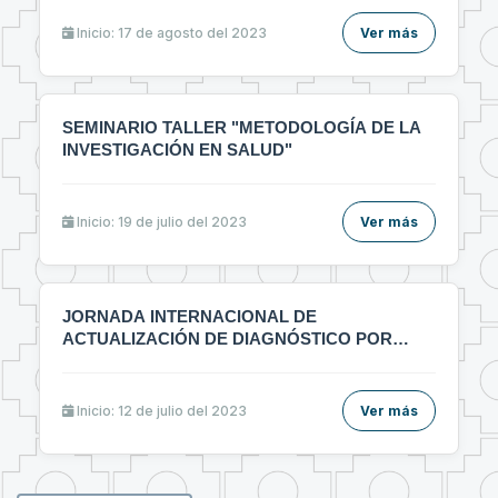
ᴇʟᴀʙᴏʀᴀᴄɪᴏ́ɴ ᴅᴇ ᴀʀᴛɪ́ᴄᴜʟᴏs ᴄɪᴇɴᴛɪ́ғɪᴄᴏs ᴇɴ ᴇʟ ᴀ́ʀᴇᴀ ᴅᴇ ʟᴀ
sᴀʟᴜᴅ"🔰
Inicio: 17 de agosto del 2023
Ver más
SEMINARIO TALLER "METODOLOGÍA DE LA
INVESTIGACIÓN EN SALUD"
Inicio: 19 de julio del 2023
Ver más
JORNADA INTERNACIONAL DE
ACTUALIZACIÓN DE DIAGNÓSTICO POR
IMÁGENES MULTIDICIPLINARIO
Inicio: 12 de julio del 2023
Ver más