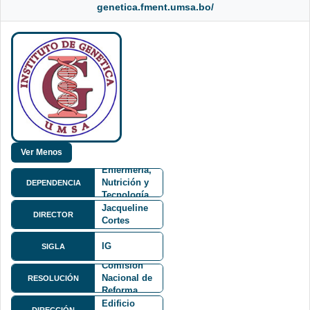
genetica.fment.umsa.bo/
Facultad de
Medicina,
Enfermería,
Nutrición y
DEPENDENCIA
Tecnología
Dra.
Médica
Jacqueline
DIRECTOR
FMENT
Cortes
Delgadillo
Resolución
IG
SIGLA
de
Comisión
Av.
Nacional de
Saavedra
RESOLUCIÓN
Reforma
No.2246,
Universitaria
Edificio
DIRECCIÓN