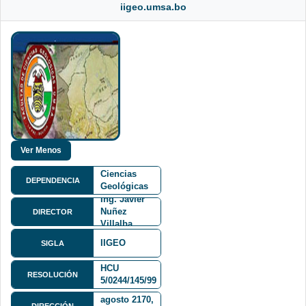
iigeo.umsa.bo
Facultad de
Ciencias
DEPENDENCIA
Geológicas
FCG
Ing. Javier
Nuñez
DIRECTOR
Villalba
IIGEO
SIGLA
HCU
RESOLUCIÓN
5/0244/145/99
Av. 6 de
agosto 2170,
DIRECCIÓN