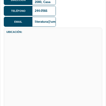
2080, Casa
Montes
244-0566
TELÉFONO
literatura@umsa.bo
EMAIL
UBICACIÓN: