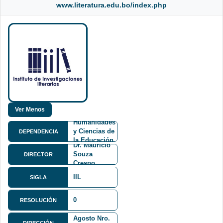
www.literatura.edu.bo/index.php
Facultad de
Humanidades
y Ciencias de
DEPENDENCIA
la Educación
Dr. Mauricio
FHCE
Souza
DIRECTOR
Crespo
IIL
SIGLA
0
RESOLUCIÓN
Av. 6 de
Agosto Nro.
DIRECCIÓN