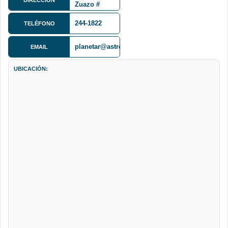
Zuazo #
1976
244-1822
TELÉFONO
planetar@astro.edu.bo
EMAIL
UBICACIÓN: