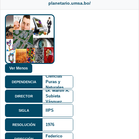
planetario.umsa.bo/
Facultad de
Ciencias
Puras y
DEPENDENCIA
Naturales
Dr. Martín A.
FCPN
Subieta
DIRECTOR
Vásquez
IIPS
SIGLA
1976
RESOLUCIÓN
Calle
Federico
DIRECCIÓN