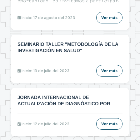
𝚘𝚙𝚘𝚛𝚝𝚞𝚗𝚒𝚍𝚊𝚍 𝚕𝚎𝚜 𝚒𝚗𝚟𝚒𝚝𝚊𝚖𝚘𝚜 𝚊 𝚙𝚊𝚛𝚝𝚒𝚌𝚒𝚙𝚊𝚛
𝚍𝚎𝚕 𝚌𝚞𝚛𝚜𝚘: 🔰"ᴛᴇ́ᴄɴɪᴄᴀs ᴅᴇ ɪɴᴠᴇsᴛɪɢᴀᴄɪᴏ́ɴ ʏ
ᴇʟᴀʙᴏʀᴀᴄɪᴏ́ɴ ᴅᴇ ᴀʀᴛɪ́ᴄᴜʟᴏs ᴄɪᴇɴᴛɪ́ғɪᴄᴏs ᴇɴ ᴇʟ ᴀ́ʀᴇᴀ ᴅᴇ ʟᴀ
sᴀʟᴜᴅ"🔰
Inicio: 17 de agosto del 2023
Ver más
SEMINARIO TALLER "METODOLOGÍA DE LA
INVESTIGACIÓN EN SALUD"
Inicio: 19 de julio del 2023
Ver más
JORNADA INTERNACIONAL DE
ACTUALIZACIÓN DE DIAGNÓSTICO POR
IMÁGENES MULTIDICIPLINARIO
Inicio: 12 de julio del 2023
Ver más