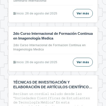
Seminario Internacional
Inicio: 26 de agosto del 2025
Ver más
2do Curso Internacional de Formación Continua
en Imagenología Medica
2do Curso Internacional de Formacion Continua en
Imagenologia Medica
Inicio: 26 de agosto del 2025
Ver más
TÉCNICAS DE INVESTIGACIÓN Y
ELABORACIÓN DE ARTÍCULOS CIENTÍFICOS
EN EL ÁREA DE LA SALUD
𝚁𝚎𝚌𝚒𝚋𝚊𝚗 𝚞𝚗 𝚌𝚘𝚛𝚍𝚒𝚊𝚕 𝚜𝚊𝚕𝚞𝚍𝚘 𝚍𝚎𝚜𝚍𝚎 𝚕𝚊𝚜
"𝚂𝚘𝚌𝚒𝚎𝚍𝚊𝚍𝚎𝚜 𝙲𝚒𝚎𝚗𝚝𝚒́𝚏𝚒𝚌𝚊𝚜 𝚍𝚎 𝙴𝚜𝚝𝚞𝚍𝚒𝚊𝚗𝚝𝚎𝚜
𝚍𝚎 𝚃𝚎𝚌𝚗𝚘𝚕𝚘𝚐𝚒́𝚊 𝙼𝚎́𝚍𝚒𝚌𝚊" 𝙴𝚗 𝚎𝚜𝚝𝚊