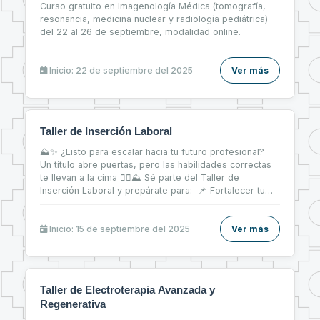
Curso gratuito en Imagenología Médica (tomografía,
resonancia, medicina nuclear y radiología pediátrica)
del 22 al 26 de septiembre, modalidad online.
Inicio: 22 de septiembre del 2025
Ver más
Taller de Inserción Laboral
⛰✨ ¿Listo para escalar hacia tu futuro profesional?
Un título abre puertas, pero las habilidades correctas
te llevan a la cima 🧗‍♀⛰ Sé parte del Taller de
Inserción Laboral y prepárate para: 📌 Fortalecer tu
CV 📝 📌 Brillar en entrevistas de trabajo 💬 📌 Dar tus
primeros pasos firmes en el mercado laboral 💼
Inicio: 15 de septiembre del 2025
Ver más
Taller de Electroterapia Avanzada y
Regenerativa