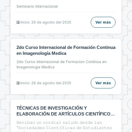
Seminario Internacional
Inicio: 26 de agosto del 2025
Ver más
2do Curso Internacional de Formación Continua
en Imagenología Medica
2do Curso Internacional de Formacion Continua en
Imagenologia Medica
Inicio: 26 de agosto del 2025
Ver más
TÉCNICAS DE INVESTIGACIÓN Y
ELABORACIÓN DE ARTÍCULOS CIENTÍFICOS
EN EL ÁREA DE LA SALUD
𝚁𝚎𝚌𝚒𝚋𝚊𝚗 𝚞𝚗 𝚌𝚘𝚛𝚍𝚒𝚊𝚕 𝚜𝚊𝚕𝚞𝚍𝚘 𝚍𝚎𝚜𝚍𝚎 𝚕𝚊𝚜
"𝚂𝚘𝚌𝚒𝚎𝚍𝚊𝚍𝚎𝚜 𝙲𝚒𝚎𝚗𝚝𝚒́𝚏𝚒𝚌𝚊𝚜 𝚍𝚎 𝙴𝚜𝚝𝚞𝚍𝚒𝚊𝚗𝚝𝚎𝚜