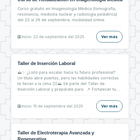
Curso gratuito en Imagenología Médica (tomografía,
resonancia, medicina nuclear y radiología pediátrica)
del 22 al 26 de septiembre, modalidad online.
Inicio: 22 de septiembre del 2025
Ver más
Taller de Inserción Laboral
⛰✨ ¿Listo para escalar hacia tu futuro profesional?
Un título abre puertas, pero las habilidades correctas
te llevan a la cima 🧗‍♀⛰ Sé parte del Taller de
Inserción Laboral y prepárate para: 📌 Fortalecer tu
CV 📝 📌 Brillar en entrevistas de trabajo 💬 📌 Dar tus
primeros pasos firmes en el mercado laboral 💼
Inicio: 15 de septiembre del 2025
Ver más
Taller de Electroterapia Avanzada y
Regenerativa