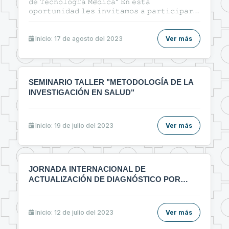
𝚍𝚎 𝚃𝚎𝚌𝚗𝚘𝚕𝚘𝚐𝚒́𝚊 𝙼𝚎́𝚍𝚒𝚌𝚊" 𝙴𝚗 𝚎𝚜𝚝𝚊
𝚘𝚙𝚘𝚛𝚝𝚞𝚗𝚒𝚍𝚊𝚍 𝚕𝚎𝚜 𝚒𝚗𝚟𝚒𝚝𝚊𝚖𝚘𝚜 𝚊 𝚙𝚊𝚛𝚝𝚒𝚌𝚒𝚙𝚊𝚛
𝚍𝚎𝚕 𝚌𝚞𝚛𝚜𝚘: 🔰"ᴛᴇ́ᴄɴɪᴄᴀs ᴅᴇ ɪɴᴠᴇsᴛɪɢᴀᴄɪᴏ́ɴ ʏ
ᴇʟᴀʙᴏʀᴀᴄɪᴏ́ɴ ᴅᴇ ᴀʀᴛɪ́ᴄᴜʟᴏs ᴄɪᴇɴᴛɪ́ғɪᴄᴏs ᴇɴ ᴇʟ ᴀ́ʀᴇᴀ ᴅᴇ ʟᴀ
sᴀʟᴜᴅ"🔰
Inicio: 17 de agosto del 2023
Ver más
SEMINARIO TALLER "METODOLOGÍA DE LA
INVESTIGACIÓN EN SALUD"
Inicio: 19 de julio del 2023
Ver más
JORNADA INTERNACIONAL DE
ACTUALIZACIÓN DE DIAGNÓSTICO POR
IMÁGENES MULTIDICIPLINARIO
Inicio: 12 de julio del 2023
Ver más