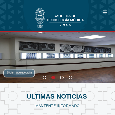
Bioimagenología
Fisioterapia y Kinesiología
Laboratorio Clínico
ULTIMAS NOTICIAS
MANTENTE INFORMADO