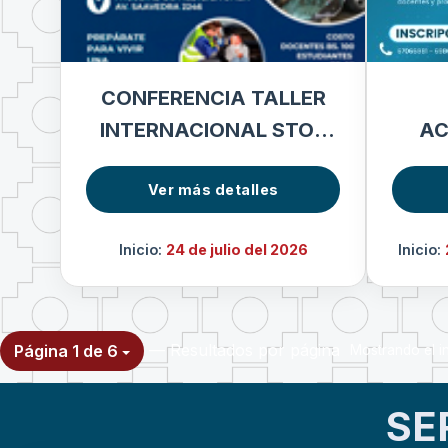
CONFERENCIA TALLER
INTERNACIONAL STOP
AC
THE BLEED
IMA
Ver más detalles
Inicio:
24 de julio del 2026
Inicio:
— Resultados por página
Página 1 de 6
Mostrando el in
SE