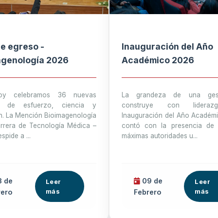
e egreso -
Inauguración del Año
agenología 2026
Académico 2026
y celebramos 36 nuevas
La grandeza de una ges
as de esfuerzo, ciencia y
construye con lideraz
n. La Mención Bioimagenología
Inauguración del Año Académ
arrera de Tecnología Médica –
contó con la presencia de 
pide a ...
máximas autoridades u...
 de
09 de
Leer
Leer
más
más
rero
Febrero