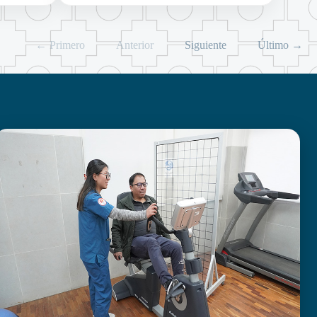
← Primero
Anterior
Siguiente
Último →