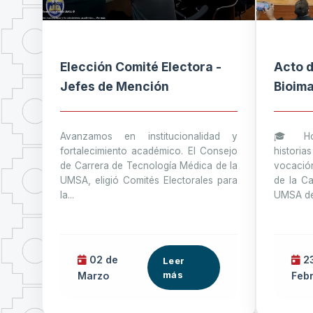
Elección Comité Electora -
Acto d
Jefes de Mención
Bioim
Avanzamos en institucionalidad y
🎓 Ho
fortalecimiento académico. El Consejo
histori
de Carrera de Tecnología Médica de la
vocació
UMSA, eligió Comités Electorales para
de la C
la...
UMSA des
02 de
23
Leer
más
Marzo
Feb