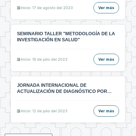
ᴇʟᴀʙᴏʀᴀᴄɪᴏ́ɴ ᴅᴇ ᴀʀᴛɪ́ᴄᴜʟᴏs ᴄɪᴇɴᴛɪ́ғɪᴄᴏs ᴇɴ ᴇʟ ᴀ́ʀᴇᴀ ᴅᴇ ʟᴀ
sᴀʟᴜᴅ"🔰
Inicio: 17 de agosto del 2023
Ver más
SEMINARIO TALLER "METODOLOGÍA DE LA
INVESTIGACIÓN EN SALUD"
Inicio: 19 de julio del 2023
Ver más
JORNADA INTERNACIONAL DE
ACTUALIZACIÓN DE DIAGNÓSTICO POR
IMÁGENES MULTIDICIPLINARIO
Inicio: 12 de julio del 2023
Ver más