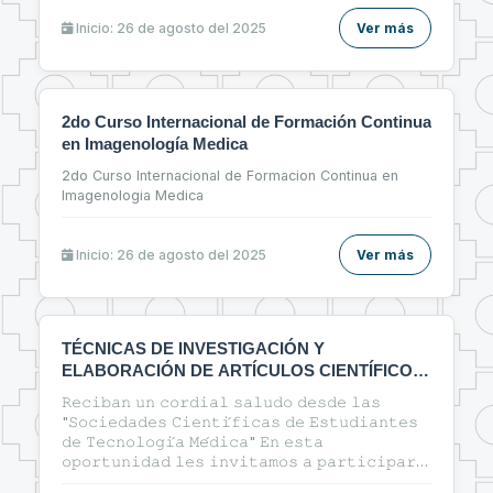
Inicio: 26 de agosto del 2025
Ver más
2do Curso Internacional de Formación Continua
en Imagenología Medica
2do Curso Internacional de Formacion Continua en
Imagenologia Medica
Inicio: 26 de agosto del 2025
Ver más
TÉCNICAS DE INVESTIGACIÓN Y
ELABORACIÓN DE ARTÍCULOS CIENTÍFICOS
EN EL ÁREA DE LA SALUD
𝚁𝚎𝚌𝚒𝚋𝚊𝚗 𝚞𝚗 𝚌𝚘𝚛𝚍𝚒𝚊𝚕 𝚜𝚊𝚕𝚞𝚍𝚘 𝚍𝚎𝚜𝚍𝚎 𝚕𝚊𝚜
"𝚂𝚘𝚌𝚒𝚎𝚍𝚊𝚍𝚎𝚜 𝙲𝚒𝚎𝚗𝚝𝚒́𝚏𝚒𝚌𝚊𝚜 𝚍𝚎 𝙴𝚜𝚝𝚞𝚍𝚒𝚊𝚗𝚝𝚎𝚜
𝚍𝚎 𝚃𝚎𝚌𝚗𝚘𝚕𝚘𝚐𝚒́𝚊 𝙼𝚎́𝚍𝚒𝚌𝚊" 𝙴𝚗 𝚎𝚜𝚝𝚊
𝚘𝚙𝚘𝚛𝚝𝚞𝚗𝚒𝚍𝚊𝚍 𝚕𝚎𝚜 𝚒𝚗𝚟𝚒𝚝𝚊𝚖𝚘𝚜 𝚊 𝚙𝚊𝚛𝚝𝚒𝚌𝚒𝚙𝚊𝚛
𝚍𝚎𝚕 𝚌𝚞𝚛𝚜𝚘: 🔰"ᴛᴇ́ᴄɴɪᴄᴀs ᴅᴇ ɪɴᴠᴇsᴛɪɢᴀᴄɪᴏ́ɴ ʏ